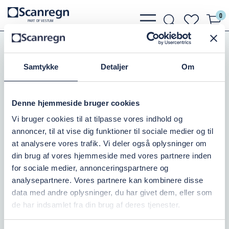
0
bars
search
heart
P
A
R
T
O
F VESTU
M
light
light
light
Pumper
GRUNDFOS CUE FREKVENSOMFORMER
Samtykke
Detaljer
Om
FREKV.OMF. CUE 22,0KW/44,0AMP
Varenr.:
501067726
Denne hjemmeside bruger cookies
Vi bruger cookies til at tilpasse vores indhold og
Ikke på lager
annoncer, til at vise dig funktioner til sociale medier og til
at analysere vores trafik. Vi deler også oplysninger om
32.168,75 DKK
inkl. moms
din brug af vores hjemmeside med vores partnere inden
for sociale medier, annonceringspartnere og
Læg i kurv
analysepartnere. Vores partnere kan kombinere disse
data med andre oplysninger, du har givet dem, eller som
de har indsamlet fra din brug af deres tjenester.