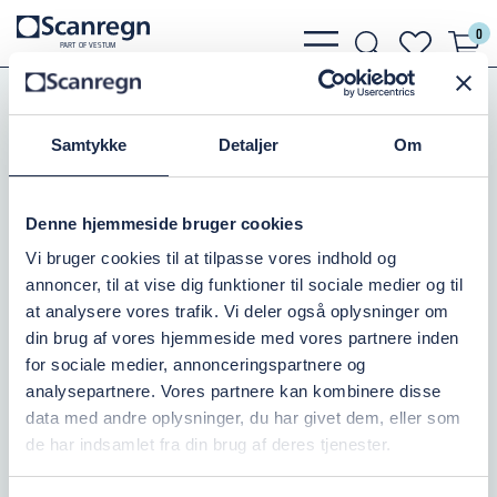
0
bars
search
heart
P
A
R
T
O
F VESTU
M
light
light
light
Pumper
Grundfos Pumper
Grundfos SP
Grundfos SP46
Samtykke
Detaljer
Om
GRUNDF. SP46-2BB/MS402B-3",2,2KW
Denne hjemmeside bruger cookies
Varenr.:
388340019
Vi bruger cookies til at tilpasse vores indhold og
annoncer, til at vise dig funktioner til sociale medier og til
På lager: 1
at analysere vores trafik. Vi deler også oplysninger om
din brug af vores hjemmeside med vores partnere inden
22.491,25 DKK
inkl. moms
for sociale medier, annonceringspartnere og
analysepartnere. Vores partnere kan kombinere disse
Læg i kurv
data med andre oplysninger, du har givet dem, eller som
de har indsamlet fra din brug af deres tjenester.