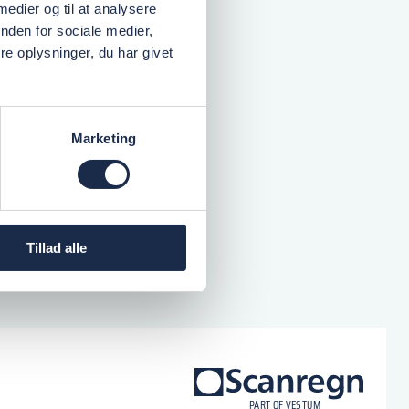
 medier og til at analysere
nden for sociale medier,
e oplysninger, du har givet
Marketing
Tillad alle
logo
P
A
R
T
O
F VESTU
M