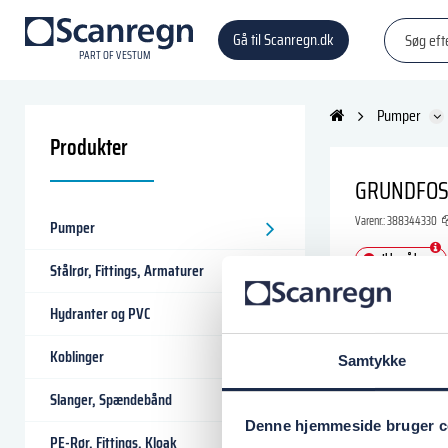
Gå til Scanregn.dk
P
A
R
T
O
F VESTU
M
Pumper
Produkter
GRUNDFOS 
Varenr.:
388344330
Pumper
Ikke på lager
Stålrør, Fittings, Armaturer
70.712,50
Hydranter og PVC
Koblinger
Samtykke
Læg i
Slanger, Spændebånd
Denne hjemmeside bruger c
PE-Rør, Fittings, Kloak