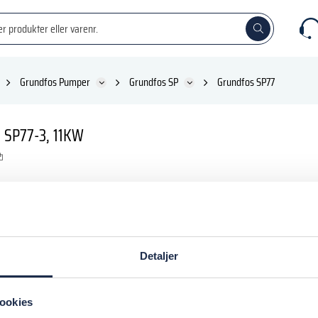
Grundfos Pumper
Grundfos SP
Grundfos SP77
SP77-3, 11KW
 DKK
inkl. moms
Detaljer
 kurv
ookies