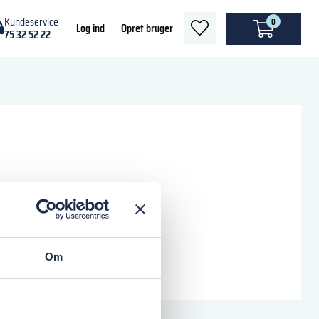
Kundeservice
0
heart
Log ind
Opret bruger
75 32 52 22
light
Om