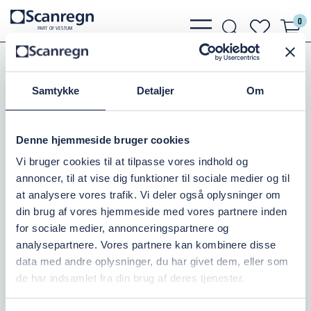
0
bars
search
heart
P
A
R
T
O
F VESTU
M
light
light
light
Pumper
Grundfos Pumper
Grundfos SP
Grundfos SP77
Samtykke
Detaljer
Om
GRUNDFOS SP77-4, 15KW
Denne hjemmeside bruger cookies
Varenr.:
388344340
Vi bruger cookies til at tilpasse vores indhold og
annoncer, til at vise dig funktioner til sociale medier og til
Ikke på lager
at analysere vores trafik. Vi deler også oplysninger om
din brug af vores hjemmeside med vores partnere inden
77.437,50 DKK
inkl. moms
for sociale medier, annonceringspartnere og
analysepartnere. Vores partnere kan kombinere disse
Læg i kurv
data med andre oplysninger, du har givet dem, eller som
de har indsamlet fra din brug af deres tjenester.