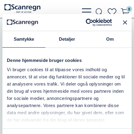
0
bars
search
heart
P
A
R
T
O
F VESTU
M
light
light
light
Pumper
Grundfos Pumper
Grundfos KP, AP, CC
Grundfos Tilbehør AP KP APB
Samtykke
Detaljer
Om
LØBEHJUL AP12.40.06
Denne hjemmeside bruger cookies
Varenr.:
5130748984
Vi bruger cookies til at tilpasse vores indhold og
annoncer, til at vise dig funktioner til sociale medier og til
På lager: 1
at analysere vores trafik. Vi deler også oplysninger om
din brug af vores hjemmeside med vores partnere inden
708,75 DKK
inkl. moms
for sociale medier, annonceringspartnere og
analysepartnere. Vores partnere kan kombinere disse
Læg i kurv
data med andre oplysninger, du har givet dem, eller som
de har indsamlet fra din brug af deres tjenester.