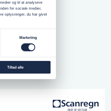
 medier og til at analysere
nden for sociale medier,
e oplysninger, du har givet
Marketing
Tillad alle
logo
P
A
R
T
O
F VESTU
M