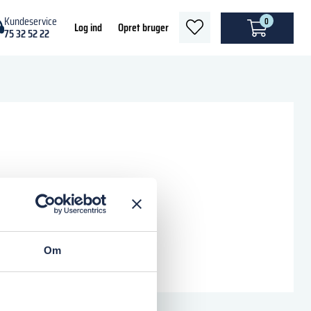
Kundeservice
0
heart
Log ind
Opret bruger
75 32 52 22
light
Om