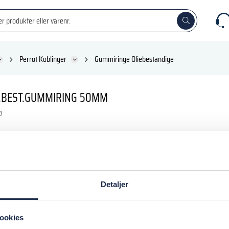
Perrot Koblinger
Gummiringe Oliebestandige
.BEST.GUMMIRING 50MM
inkl. moms
Detaljer
 kurv
ookies