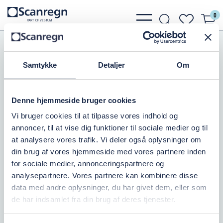
0
bars
search
heart
P
A
R
T
O
F VESTU
M
light
light
light
Koblinger
Perrot Koblinger
Hankobling m.Studs
Samtykke
Detaljer
Om
KARDAN HAN 108/76MM STUDS
Varenr.:
504110090
Denne hjemmeside bruger cookies
Vi bruger cookies til at tilpasse vores indhold og
På lager: 2
annoncer, til at vise dig funktioner til sociale medier og til
at analysere vores trafik. Vi deler også oplysninger om
307,50 DKK
inkl. moms
din brug af vores hjemmeside med vores partnere inden
for sociale medier, annonceringspartnere og
Læg i kurv
analysepartnere. Vores partnere kan kombinere disse
data med andre oplysninger, du har givet dem, eller som
de har indsamlet fra din brug af deres tjenester.