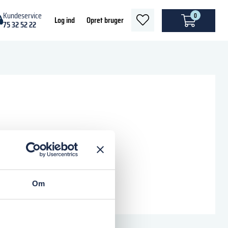
Kundeservice
0
heart
Log ind
Opret bruger
75 32 52 22
light
Om