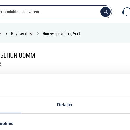
BL / Laval
Hun Svejsekobling Sort
EJSEHUN 80MM
K
inkl. moms
Detaljer
 kurv
ookies