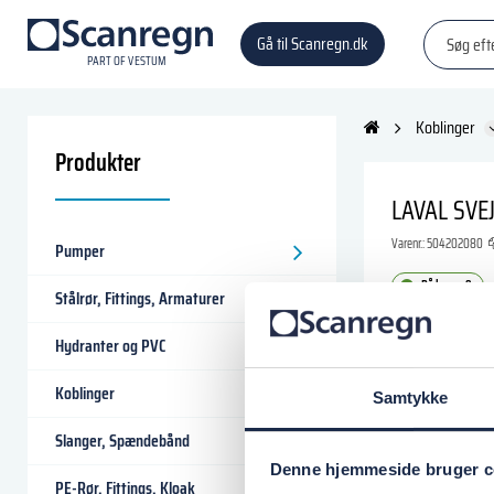
Gå til Scanregn.dk
P
A
R
T
O
F VESTU
M
Koblinger
Produkter
LAVAL SV
Varenr.:
504202080
Pumper
På lager: 9
Stålrør, Fittings, Armaturer
176,25 DK
Hydranter og PVC
Koblinger
Samtykke
Læg i
Slanger, Spændebånd
Denne hjemmeside bruger c
PE-Rør, Fittings, Kloak