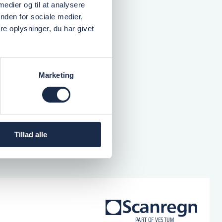
 medier og til at analysere
nden for sociale medier,
e oplysninger, du har givet
Marketing
Tillad alle
logo
P
A
R
T
O
F VESTU
M