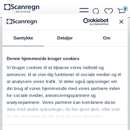
0
bars
search
heart
P
A
R
T
O
F VESTU
M
light
light
light
Koblinger
Perrot Koblinger
Hunkobling m.Gevind
Samtykke
Detaljer
Om
KARDAN HUN 89/3" UDV.GEV.
Denne hjemmeside bruger cookies
Varenr.:
504108085
Vi bruger cookies til at tilpasse vores indhold og
annoncer, til at vise dig funktioner til sociale medier og til
På lager: 8
at analysere vores trafik. Vi deler også oplysninger om
din brug af vores hjemmeside med vores partnere inden
800,00 DKK
inkl. moms
for sociale medier, annonceringspartnere og
analysepartnere. Vores partnere kan kombinere disse
Læg i kurv
data med andre oplysninger, du har givet dem, eller som
de har indsamlet fra din brug af deres tjenester.