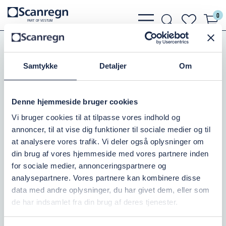
0
bars
search
heart
P
A
R
T
O
F VESTU
M
light
light
light
Koblinger
BL / Laval
Hunkobling m.Gevind
Samtykke
Detaljer
Om
LAVAL HUN 80MM/3" UDV.GEV.
Varenr.:
504204080
Denne hjemmeside bruger cookies
Vi bruger cookies til at tilpasse vores indhold og
På lager: 9
annoncer, til at vise dig funktioner til sociale medier og til
at analysere vores trafik. Vi deler også oplysninger om
583,75 DKK
inkl. moms
din brug af vores hjemmeside med vores partnere inden
for sociale medier, annonceringspartnere og
Læg i kurv
analysepartnere. Vores partnere kan kombinere disse
data med andre oplysninger, du har givet dem, eller som
de har indsamlet fra din brug af deres tjenester.