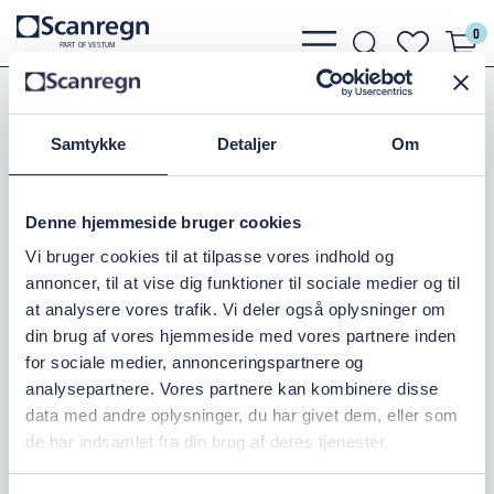
0
bars
search
heart
P
A
R
T
O
F VESTU
M
light
light
light
Koblinger
Perrot Koblinger
Hunkobling m.Studs
Samtykke
Detaljer
Om
KARDAN HUN 108/89MM STUDS
Varenr.:
504112095
Denne hjemmeside bruger cookies
Vi bruger cookies til at tilpasse vores indhold og
På lager: 8
annoncer, til at vise dig funktioner til sociale medier og til
at analysere vores trafik. Vi deler også oplysninger om
797,50 DKK
inkl. moms
din brug af vores hjemmeside med vores partnere inden
for sociale medier, annonceringspartnere og
Læg i kurv
analysepartnere. Vores partnere kan kombinere disse
data med andre oplysninger, du har givet dem, eller som
de har indsamlet fra din brug af deres tjenester.