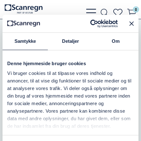
0
bars
search
heart
P
A
R
T
O
F VESTU
M
light
light
light
Koblinger
Perrot Koblinger
Hunkobling m.Studs
Samtykke
Detaljer
Om
KARDAN HUN 159/152MM STUDS
Varenr.:
504112150
Denne hjemmeside bruger cookies
Vi bruger cookies til at tilpasse vores indhold og
På vej hjem
annoncer, til at vise dig funktioner til sociale medier og til
at analysere vores trafik. Vi deler også oplysninger om
1.203,75 DKK
inkl. moms
din brug af vores hjemmeside med vores partnere inden
for sociale medier, annonceringspartnere og
Læg i kurv
analysepartnere. Vores partnere kan kombinere disse
data med andre oplysninger, du har givet dem, eller som
de har indsamlet fra din brug af deres tjenester.