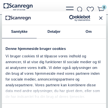
0
bars
search
heart
P
A
R
T
O
F VESTU
M
light
light
light
Pumper
Grundfos Pumper
Grundfos SQE
SQE Tilbehør
Kabelkit Komplet 2,5mm2
Samtykke
Detaljer
Om
KABELKIT 3X2,5/100 MTR.
Denne hjemmeside bruger cookies
Varenr.:
388449499
Vi bruger cookies til at tilpasse vores indhold og
annoncer, til at vise dig funktioner til sociale medier og til
Ikke på lager
at analysere vores trafik. Vi deler også oplysninger om
din brug af vores hjemmeside med vores partnere inden
17.277,50 DKK
inkl. moms
for sociale medier, annonceringspartnere og
analysepartnere. Vores partnere kan kombinere disse
Læg i kurv
data med andre oplysninger, du har givet dem, eller som
de har indsamlet fra din brug af deres tjenester.