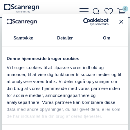
0
bars
search
heart
P
A
R
T
O
F VESTU
M
light
light
light
Pumper
Grundfos Pumper
Grundfos SQE
SQE Tilbehør
Kabelsamlesæt
Samtykke
Detaljer
Om
KABELSAMLESÆT 3X1,5MM2 MONT.
Denne hjemmeside bruger cookies
Varenr.:
388419315
Vi bruger cookies til at tilpasse vores indhold og
annoncer, til at vise dig funktioner til sociale medier og til
På lager: 1000+
at analysere vores trafik. Vi deler også oplysninger om
din brug af vores hjemmeside med vores partnere inden
1.097,50 DKK
inkl. moms
for sociale medier, annonceringspartnere og
analysepartnere. Vores partnere kan kombinere disse
Læg i kurv
data med andre oplysninger, du har givet dem, eller som
de har indsamlet fra din brug af deres tjenester.