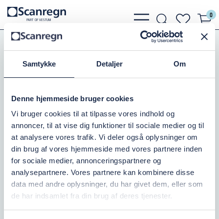
0
bars
search
heart
P
A
R
T
O
F VESTU
M
light
light
light
Slanger, Spændebånd
Trykluft og Sprøjteslange
Klar PVC Trykslange
Samtykke
Detaljer
Om
KLAR ARMERET 25MM
Denne hjemmeside bruger cookies
Varenr.:
505200025
Vi bruger cookies til at tilpasse vores indhold og
annoncer, til at vise dig funktioner til sociale medier og til
På lager: 10+
at analysere vores trafik. Vi deler også oplysninger om
din brug af vores hjemmeside med vores partnere inden
59,06 DKK
inkl. moms
for sociale medier, annonceringspartnere og
analysepartnere. Vores partnere kan kombinere disse
Læg i kurv
data med andre oplysninger, du har givet dem, eller som
de har indsamlet fra din brug af deres tjenester.