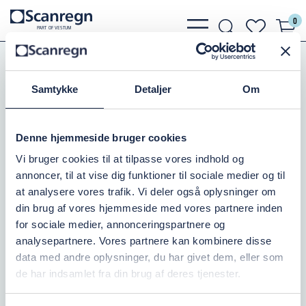
0
bars
search
heart
P
A
R
T
O
F VESTU
M
light
light
light
PE-Rør, Fittings, Kloak
PE-Rør og Slanger
PE Rør
PE 100/SDR 11 - PN16
Samtykke
Detaljer
Om
PE RØR250MM/PN16/SORT
Denne hjemmeside bruger cookies
Varenr.:
070716250
Vi bruger cookies til at tilpasse vores indhold og
annoncer, til at vise dig funktioner til sociale medier og til
Ikke på lager
at analysere vores trafik. Vi deler også oplysninger om
din brug af vores hjemmeside med vores partnere inden
3.288,75 DKK
inkl. moms
for sociale medier, annonceringspartnere og
analysepartnere. Vores partnere kan kombinere disse
Læg i kurv
data med andre oplysninger, du har givet dem, eller som
de har indsamlet fra din brug af deres tjenester.