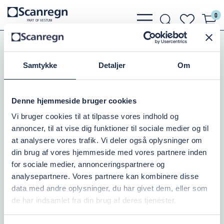
0
bars
search
heart
P
A
R
T
O
F VESTU
M
light
light
light
PE-Rør, Fittings, Kloak
PE-Rør og Slanger
PE Rør
PE 100/SDR 17 - PN10
Samtykke
Detaljer
Om
PE RØR 63MM PN10/SORT
Denne hjemmeside bruger cookies
Varenr.:
070710063-12
Vi bruger cookies til at tilpasse vores indhold og
annoncer, til at vise dig funktioner til sociale medier og til
Antal i kasse
Millimeter
Tryk i bar
12
63
10
at analysere vores trafik. Vi deler også oplysninger om
din brug af vores hjemmeside med vores partnere inden
for sociale medier, annonceringspartnere og
Ikke på lager
analysepartnere. Vores partnere kan kombinere disse
data med andre oplysninger, du har givet dem, eller som
156,25 DKK
inkl. moms
de har indsamlet fra din brug af deres tjenester.
Læg i kurv