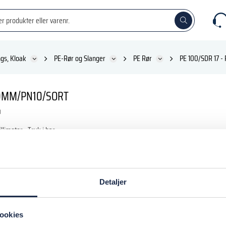
ngs, Kloak
PE-Rør og Slanger
PE Rør
PE 100/SDR 17 -
0MM/PN10/SORT
llimeter
Tryk i bar
250
16
Detaljer
DKK
inkl. moms
ookies
 kurv