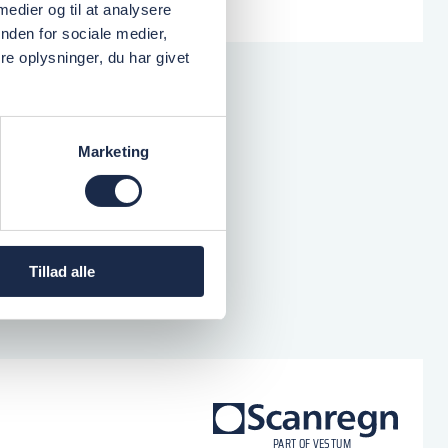
 medier og til at analysere
nden for sociale medier,
e oplysninger, du har givet
Marketing
Tillad alle
logo
P
A
R
T
O
F VESTU
M