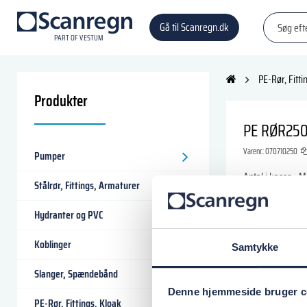
Gå til Scanregn.dk
P
A
R
T
O
F VESTU
M
PE-Rør, Fitti
Produkter
PE RØR25
Varenr.:
070710250
Pumper
Antal i kasse
Mi
Stålrør, Fittings, Armaturer
66
Hydranter og PVC
Ikke på lager
Koblinger
Samtykke
2.191,25 
Slanger, Spændebånd
Denne hjemmeside bruger c
Læg i
PE-Rør, Fittings, Kloak