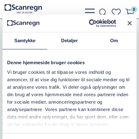
0
bars
search
heart
P
A
R
T
O
F VESTU
M
light
light
light
PE-Rør, Fittings, Kloak
PE-Rør og Slanger
PE Rullevarer
PEM Slange PN10/EN12201
Samtykke
Detaljer
Om
PE 80/PN 10/32MM BLÅ
Denne hjemmeside bruger cookies
Varenr.:
070612034P
Vi bruger cookies til at tilpasse vores indhold og
annoncer, til at vise dig funktioner til sociale medier og til
På lager: 100+
at analysere vores trafik. Vi deler også oplysninger om
din brug af vores hjemmeside med vores partnere inden
43,75 DKK
inkl. moms
for sociale medier, annonceringspartnere og
analysepartnere. Vores partnere kan kombinere disse
Læg i kurv
data med andre oplysninger, du har givet dem, eller som
de har indsamlet fra din brug af deres tjenester.