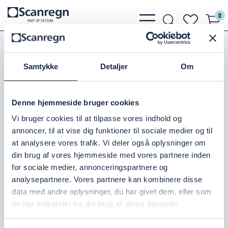
0
bars
search
heart
P
A
R
T
O
F VESTU
M
light
light
light
Koblinger
Nito Koblingssystem
Sikkerhedskoblings sæt
Samtykke
Detaljer
Om
NITO SIKK.KOBL. ½" ST./¾" UDV.GEV.
Denne hjemmeside bruger cookies
Varenr.:
504842516
Vi bruger cookies til at tilpasse vores indhold og
annoncer, til at vise dig funktioner til sociale medier og til
Ikke på lager
at analysere vores trafik. Vi deler også oplysninger om
din brug af vores hjemmeside med vores partnere inden
353,75 DKK
inkl. moms
for sociale medier, annonceringspartnere og
analysepartnere. Vores partnere kan kombinere disse
Læg i kurv
data med andre oplysninger, du har givet dem, eller som
de har indsamlet fra din brug af deres tjenester.