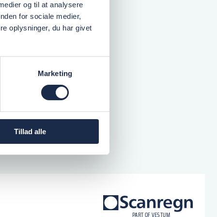
 medier og til at analysere
nden for sociale medier,
e oplysninger, du har givet
Marketing
Tillad alle
logo
P
A
R
T
O
F VESTU
M