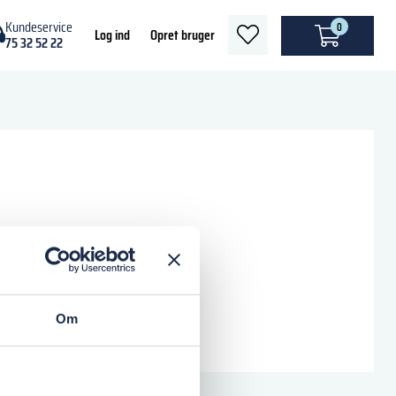
Kundeservice
0
heart
Log ind
Opret bruger
75 32 52 22
light
Om