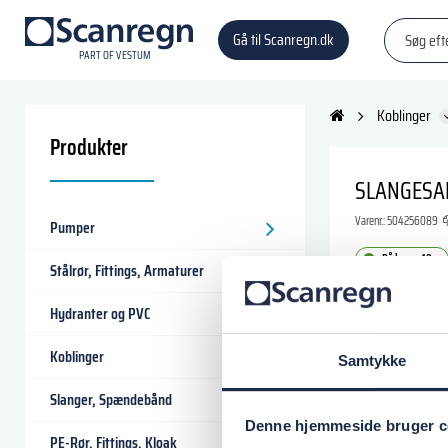
Gå til Scanregn.dk
P
A
R
T
O
F VESTU
M
Koblinger
Produkter
SLANGESA
Varenr.:
504256089
Pumper
På lager: 10+
Stålrør, Fittings, Armaturer
332,50 D
Hydranter og PVC
Koblinger
Samtykke
Læg i
Slanger, Spændebånd
Denne hjemmeside bruger c
PE-Rør, Fittings, Kloak