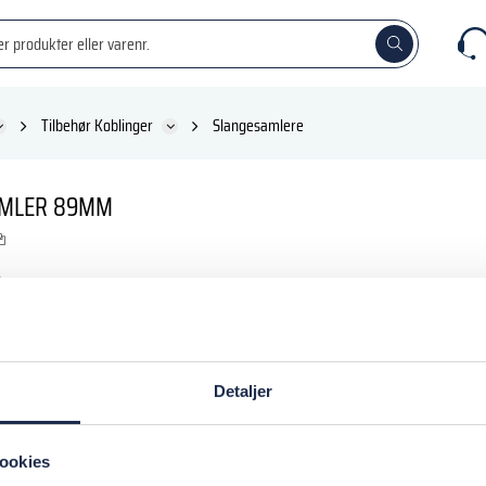
Tilbehør Koblinger
Slangesamlere
MLER 89MM
KK
inkl. moms
Detaljer
 kurv
ookies