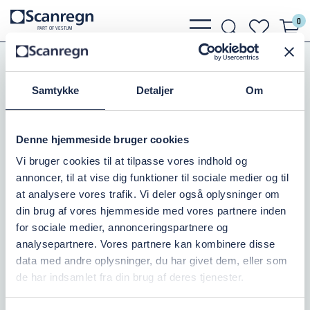
0
bars
search
heart
P
A
R
T
O
F VESTU
M
light
light
light
Koblinger
Camlock Koblinger
Slutprop
Samtykke
Detaljer
Om
CAMLOCK SLUTPROP 1" PP
Varenr.:
504408025
Denne hjemmeside bruger cookies
Vi bruger cookies til at tilpasse vores indhold og
På lager: 4
annoncer, til at vise dig funktioner til sociale medier og til
at analysere vores trafik. Vi deler også oplysninger om
51,56 DKK
inkl. moms
din brug af vores hjemmeside med vores partnere inden
for sociale medier, annonceringspartnere og
Læg i kurv
analysepartnere. Vores partnere kan kombinere disse
data med andre oplysninger, du har givet dem, eller som
de har indsamlet fra din brug af deres tjenester.