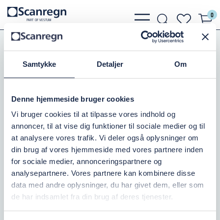
0
bars
search
heart
P
A
R
T
O
F VESTU
M
light
light
light
Koblinger
Tilbehør Koblinger
Sorte Slangestudse
Samtykke
Detaljer
Om
SVEJSESTUDS 63/63X135
Denne hjemmeside bruger cookies
Varenr.:
504254060
Vi bruger cookies til at tilpasse vores indhold og
annoncer, til at vise dig funktioner til sociale medier og til
På lager: 10+
at analysere vores trafik. Vi deler også oplysninger om
din brug af vores hjemmeside med vores partnere inden
80,00 DKK
inkl. moms
for sociale medier, annonceringspartnere og
analysepartnere. Vores partnere kan kombinere disse
Læg i kurv
data med andre oplysninger, du har givet dem, eller som
de har indsamlet fra din brug af deres tjenester.