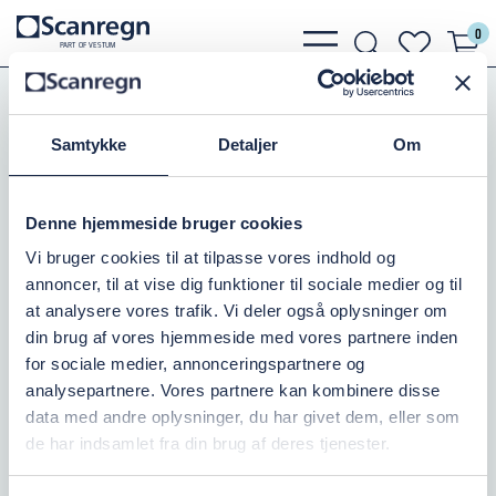
0
bars
search
heart
P
A
R
T
O
F VESTU
M
light
light
light
Koblinger
Tilbehør Koblinger
Sorte Slangestudse
Samtykke
Detaljer
Om
SVEJSESTUDS 63/76X135
Denne hjemmeside bruger cookies
Varenr.:
504254065
Vi bruger cookies til at tilpasse vores indhold og
annoncer, til at vise dig funktioner til sociale medier og til
På lager: 10+
at analysere vores trafik. Vi deler også oplysninger om
din brug af vores hjemmeside med vores partnere inden
152,50 DKK
inkl. moms
for sociale medier, annonceringspartnere og
analysepartnere. Vores partnere kan kombinere disse
Læg i kurv
data med andre oplysninger, du har givet dem, eller som
de har indsamlet fra din brug af deres tjenester.