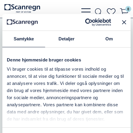
0
bars
search
heart
P
A
R
T
O
F VESTU
M
light
light
light
Koblinger
Tilbehør Koblinger
Sorte Slangestudse
Samtykke
Detaljer
Om
SVEJSESTUDS 76/89X135
Denne hjemmeside bruger cookies
Varenr.:
504254075
Vi bruger cookies til at tilpasse vores indhold og
annoncer, til at vise dig funktioner til sociale medier og til
På lager: 10+
at analysere vores trafik. Vi deler også oplysninger om
din brug af vores hjemmeside med vores partnere inden
155,00 DKK
inkl. moms
for sociale medier, annonceringspartnere og
analysepartnere. Vores partnere kan kombinere disse
Læg i kurv
data med andre oplysninger, du har givet dem, eller som
de har indsamlet fra din brug af deres tjenester.