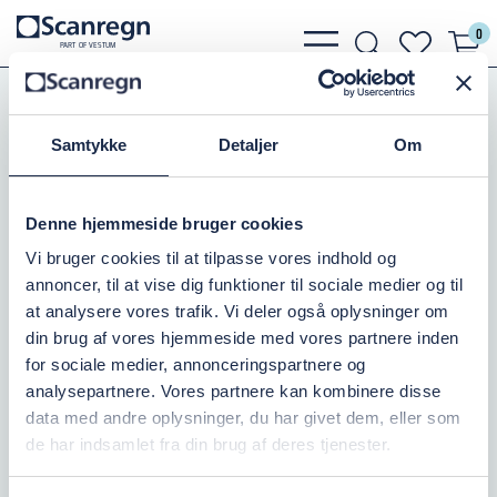
0
bars
search
heart
P
A
R
T
O
F VESTU
M
light
light
light
Koblinger
Tilbehør Koblinger
Sorte Svejsenipler m. 1 Gevind
Samtykke
Detaljer
Om
SVEJSENIPPEL 4" X 70
Denne hjemmeside bruger cookies
Varenr.:
504252100
Vi bruger cookies til at tilpasse vores indhold og
annoncer, til at vise dig funktioner til sociale medier og til
På lager: 10+
at analysere vores trafik. Vi deler også oplysninger om
din brug af vores hjemmeside med vores partnere inden
176,25 DKK
inkl. moms
for sociale medier, annonceringspartnere og
analysepartnere. Vores partnere kan kombinere disse
Læg i kurv
data med andre oplysninger, du har givet dem, eller som
de har indsamlet fra din brug af deres tjenester.