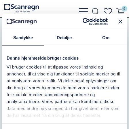
0
bars
search
heart
P
A
R
T
O
F VESTU
M
light
light
light
Koblinger
Storz Koblinger
Storz Koblingsnøgle
Samtykke
Detaljer
Om
STORZ B-C NØGLE
Varenr.:
504308065
Denne hjemmeside bruger cookies
Vi bruger cookies til at tilpasse vores indhold og
På lager: 8
annoncer, til at vise dig funktioner til sociale medier og til
at analysere vores trafik. Vi deler også oplysninger om
201,25 DKK
inkl. moms
din brug af vores hjemmeside med vores partnere inden
for sociale medier, annonceringspartnere og
Læg i kurv
analysepartnere. Vores partnere kan kombinere disse
data med andre oplysninger, du har givet dem, eller som
de har indsamlet fra din brug af deres tjenester.