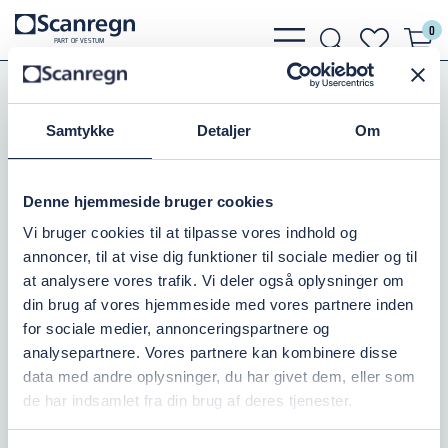
0
bars
search
heart
P
A
R
T
O
F VESTU
M
light
light
light
Slanger, Spændebånd
Suge og Trykslanger
Samtykke
Detaljer
Om
AMERICA FLEX SUGESL. 3"
Varenr.:
505158075
Denne hjemmeside bruger cookies
Vi bruger cookies til at tilpasse vores indhold og
Kontakt os
annoncer, til at vise dig funktioner til sociale medier og til
at analysere vores trafik. Vi deler også oplysninger om
0,00 DKK
inkl. moms
din brug af vores hjemmeside med vores partnere inden
for sociale medier, annonceringspartnere og
Læg i kurv
analysepartnere. Vores partnere kan kombinere disse
data med andre oplysninger, du har givet dem, eller som
de har indsamlet fra din brug af deres tjenester.