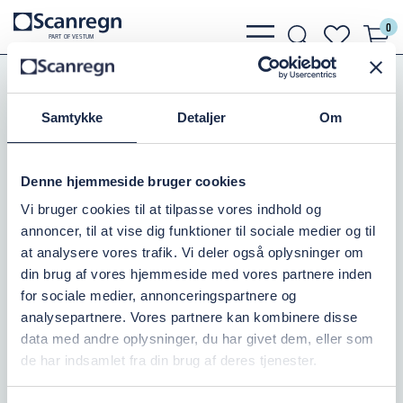
0
bars
search
heart
P
A
R
T
O
F VESTU
M
light
light
light
Slanger, Spændebånd
Suge og Trykslanger
Samtykke
Detaljer
Om
AMERICA FLEX SUGESL. 5"
Varenr.:
505158127
Denne hjemmeside bruger cookies
Vi bruger cookies til at tilpasse vores indhold og
Kontakt os
annoncer, til at vise dig funktioner til sociale medier og til
at analysere vores trafik. Vi deler også oplysninger om
0,00 DKK
inkl. moms
din brug af vores hjemmeside med vores partnere inden
for sociale medier, annonceringspartnere og
Læg i kurv
analysepartnere. Vores partnere kan kombinere disse
data med andre oplysninger, du har givet dem, eller som
de har indsamlet fra din brug af deres tjenester.