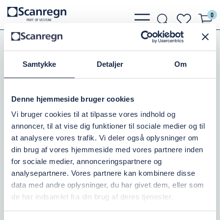
0
bars
search
heart
P
A
R
T
O
F VESTU
M
light
light
light
Pumper
Traktor Pumper
Tilbehør
Sugekurv m. slangestuds
Samtykke
Detaljer
Om
SUGE SI. GALV. 2½" IRG.
Denne hjemmeside bruger cookies
Varenr.:
501753065
Vi bruger cookies til at tilpasse vores indhold og
annoncer, til at vise dig funktioner til sociale medier og til
På lager: 1
at analysere vores trafik. Vi deler også oplysninger om
din brug af vores hjemmeside med vores partnere inden
305,00 DKK
inkl. moms
for sociale medier, annonceringspartnere og
analysepartnere. Vores partnere kan kombinere disse
Læg i kurv
data med andre oplysninger, du har givet dem, eller som
de har indsamlet fra din brug af deres tjenester.