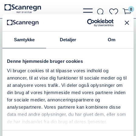
0
bars
search
heart
P
A
R
T
O
F VESTU
M
light
light
light
Slanger, Spændebånd
Slangebånd
Super PC - Galvaniseret
Samtykke
Detaljer
Om
SUPER P-C 104-112MM
Denne hjemmeside bruger cookies
Varenr.:
505601112
Vi bruger cookies til at tilpasse vores indhold og
annoncer, til at vise dig funktioner til sociale medier og til
På lager: 10+
at analysere vores trafik. Vi deler også oplysninger om
din brug af vores hjemmeside med vores partnere inden
46,25 DKK
inkl. moms
for sociale medier, annonceringspartnere og
analysepartnere. Vores partnere kan kombinere disse
Læg i kurv
data med andre oplysninger, du har givet dem, eller som
de har indsamlet fra din brug af deres tjenester.