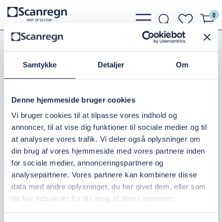
0
bars
search
heart
P
A
R
T
O
F VESTU
M
light
light
light
Slanger, Spændebånd
Slangebånd
Super PC - Galvaniseret
Samtykke
Detaljer
Om
SUPER P-C 86-91MM
Denne hjemmeside bruger cookies
Varenr.:
505601091
Vi bruger cookies til at tilpasse vores indhold og
annoncer, til at vise dig funktioner til sociale medier og til
På lager: 10+
at analysere vores trafik. Vi deler også oplysninger om
din brug af vores hjemmeside med vores partnere inden
44,37 DKK
inkl. moms
for sociale medier, annonceringspartnere og
analysepartnere. Vores partnere kan kombinere disse
Læg i kurv
data med andre oplysninger, du har givet dem, eller som
de har indsamlet fra din brug af deres tjenester.