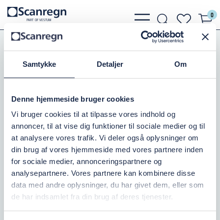
0
bars
search
heart
P
A
R
T
O
F VESTU
M
light
light
light
Koblinger
ABC Koblinger
Svejsekobling Han M
Samtykke
Detaljer
Om
ABC SVEJSEHAN 3"
Varenr.:
504150080
Denne hjemmeside bruger cookies
Vi bruger cookies til at tilpasse vores indhold og
På lager: 10+
annoncer, til at vise dig funktioner til sociale medier og til
at analysere vores trafik. Vi deler også oplysninger om
202,50 DKK
inkl. moms
din brug af vores hjemmeside med vores partnere inden
for sociale medier, annonceringspartnere og
Læg i kurv
analysepartnere. Vores partnere kan kombinere disse
data med andre oplysninger, du har givet dem, eller som
de har indsamlet fra din brug af deres tjenester.