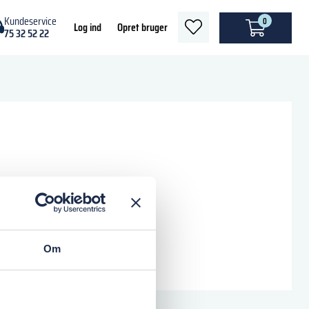
Kundeservice
0
heart
Log ind
Opret bruger
75 32 52 22
light
Om