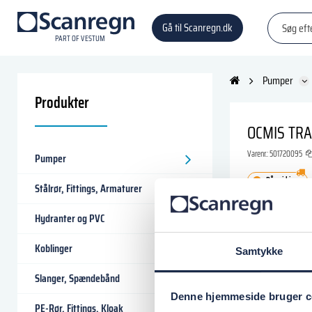
Gå til Scanregn.dk
P
A
R
T
O
F VESTU
M
Pumper
Produkter
OCMIS TR
Varenr.:
501720095
Pumper
På vej hjem
Stålrør, Fittings, Armaturer
41.500,00
Hydranter og PVC
Koblinger
Samtykke
Læg i
Slanger, Spændebånd
Denne hjemmeside bruger c
PE-Rør, Fittings, Kloak