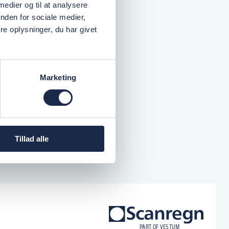
 medier og til at analysere
nden for sociale medier,
e oplysninger, du har givet
Marketing
Tillad alle
logo
P
A
R
T
O
F VESTU
M