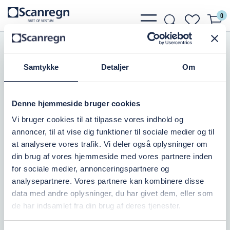
0
bars
search
heart
P
A
R
T
O
F VESTU
M
light
light
light
Slanger, Spændebånd
Suge og Trykslanger
Transparent Sugeslange
Samtykke
Detaljer
Om
SUGESL. GRØN/TRANSP. 63MM
Denne hjemmeside bruger cookies
Varenr.:
505156063
Vi bruger cookies til at tilpasse vores indhold og
annoncer, til at vise dig funktioner til sociale medier og til
På lager: 10+
at analysere vores trafik. Vi deler også oplysninger om
din brug af vores hjemmeside med vores partnere inden
172,50 DKK
inkl. moms
for sociale medier, annonceringspartnere og
analysepartnere. Vores partnere kan kombinere disse
Læg i kurv
data med andre oplysninger, du har givet dem, eller som
de har indsamlet fra din brug af deres tjenester.