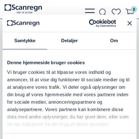
0
bars
search
heart
P
A
R
T
O
F VESTU
M
light
light
light
Slanger, Spændebånd
Trykluft og Sprøjteslange
Samtykke
Detaljer
Om
TRYKL.SLANGE NBR 25MM/20 BAR
Varenr.:
505204026
Denne hjemmeside bruger cookies
Vi bruger cookies til at tilpasse vores indhold og
Kontakt os
annoncer, til at vise dig funktioner til sociale medier og til
at analysere vores trafik. Vi deler også oplysninger om
0,00 DKK
inkl. moms
din brug af vores hjemmeside med vores partnere inden
for sociale medier, annonceringspartnere og
Læg i kurv
analysepartnere. Vores partnere kan kombinere disse
data med andre oplysninger, du har givet dem, eller som
de har indsamlet fra din brug af deres tjenester.