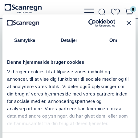
0
bars
search
heart
P
A
R
T
O
F VESTU
M
light
light
light
Slanger, Spændebånd
Udsugningsslanger
Samtykke
Detaljer
Om
PUR SUPERFLEX PU-LR, Ø140
Varenr.:
505250340
Denne hjemmeside bruger cookies
Vi bruger cookies til at tilpasse vores indhold og
Kontakt os
annoncer, til at vise dig funktioner til sociale medier og til
at analysere vores trafik. Vi deler også oplysninger om
0,00 DKK
inkl. moms
din brug af vores hjemmeside med vores partnere inden
for sociale medier, annonceringspartnere og
Læg i kurv
analysepartnere. Vores partnere kan kombinere disse
data med andre oplysninger, du har givet dem, eller som
de har indsamlet fra din brug af deres tjenester.