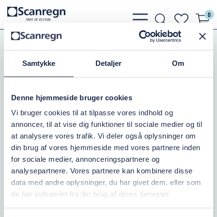
0
bars
search
heart
P
A
R
T
O
F VESTU
M
light
light
light
Slanger, Spændebånd
Suge og Trykslanger
Vacupress Sugeslange
Samtykke
Detaljer
Om
VACUPRESS FLEX 152MM
Denne hjemmeside bruger cookies
Varenr.:
505163152
Vi bruger cookies til at tilpasse vores indhold og
annoncer, til at vise dig funktioner til sociale medier og til
På lager: 10+
at analysere vores trafik. Vi deler også oplysninger om
din brug af vores hjemmeside med vores partnere inden
1.172,50 DKK
inkl. moms
for sociale medier, annonceringspartnere og
analysepartnere. Vores partnere kan kombinere disse
Læg i kurv
data med andre oplysninger, du har givet dem, eller som
de har indsamlet fra din brug af deres tjenester.