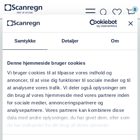
0
bars
search
heart
P
A
R
T
O
F VESTU
M
light
light
light
Pumper
Zenit Pumper
CTG CHOPPER PUMPE(TYK-FLYDENDE)
Samtykke
Detaljer
Om
ZENIT CHOPPER DYKPUMPE
Denne hjemmeside bruger cookies
FOD FOR GREY CTG, 9024.091
Vi bruger cookies til at tilpasse vores indhold og
Varenr.:
501450020
annoncer, til at vise dig funktioner til sociale medier og til
at analysere vores trafik. Vi deler også oplysninger om
Kontakt os
din brug af vores hjemmeside med vores partnere inden
for sociale medier, annonceringspartnere og
0,00 DKK
inkl. moms
analysepartnere. Vores partnere kan kombinere disse
data med andre oplysninger, du har givet dem, eller som
Læg i kurv
de har indsamlet fra din brug af deres tjenester.