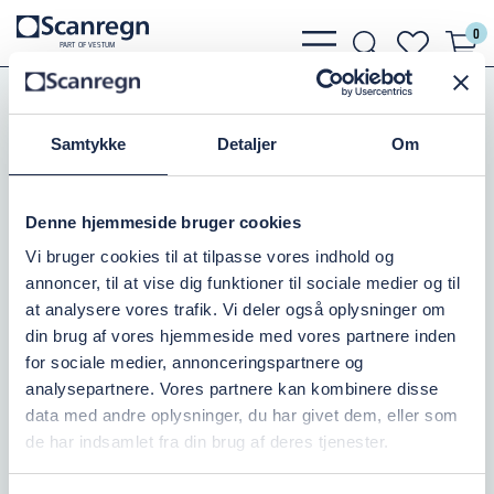
0
bars
search
heart
P
A
R
T
O
F VESTU
M
light
light
light
Pumper
Zenit Pumper
DG Fristrømshjul
Zenit Draga - DGO
Samtykke
Detaljer
Om
ZENIT DGO 50/2/50 - 1X230V
Denne hjemmeside bruger cookies
Varenr.:
501404055
Vi bruger cookies til at tilpasse vores indhold og
annoncer, til at vise dig funktioner til sociale medier og til
På vej hjem
at analysere vores trafik. Vi deler også oplysninger om
din brug af vores hjemmeside med vores partnere inden
7.275,00 DKK
inkl. moms
for sociale medier, annonceringspartnere og
analysepartnere. Vores partnere kan kombinere disse
Læg i kurv
data med andre oplysninger, du har givet dem, eller som
de har indsamlet fra din brug af deres tjenester.