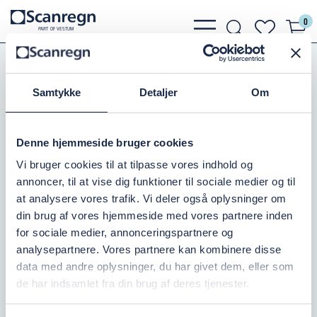
0
bars
search
heart
P
A
R
T
O
F VESTU
M
light
light
light
Pumper
Zenit Pumper
Knivpumper
Zenit GRG
Samtykke
Detaljer
Om
ZENIT GRG 550/2/G50H - 3X400V
Denne hjemmeside bruger cookies
Varenr.:
501413550
Vi bruger cookies til at tilpasse vores indhold og
annoncer, til at vise dig funktioner til sociale medier og til
På lager: 10+
at analysere vores trafik. Vi deler også oplysninger om
din brug af vores hjemmeside med vores partnere inden
37.218,75 DKK
inkl. moms
for sociale medier, annonceringspartnere og
analysepartnere. Vores partnere kan kombinere disse
Læg i kurv
data med andre oplysninger, du har givet dem, eller som
de har indsamlet fra din brug af deres tjenester.