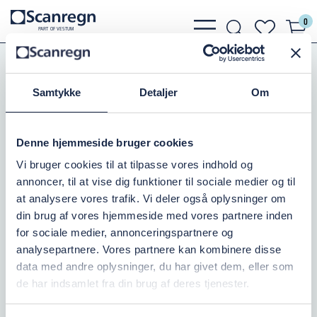
0
bars
search
heart
P
A
R
T
O
F VESTU
M
light
light
light
Pumper
Zenit Pumper
Zenit Tilbehør
Zenit Tilbehør
Samtykke
Detaljer
Om
GALV. D-SJÆKEL 10MM
Denne hjemmeside bruger cookies
Varenr.:
501450913
Vi bruger cookies til at tilpasse vores indhold og
annoncer, til at vise dig funktioner til sociale medier og til
Ikke på lager
at analysere vores trafik. Vi deler også oplysninger om
din brug af vores hjemmeside med vores partnere inden
8,75 DKK
inkl. moms
for sociale medier, annonceringspartnere og
analysepartnere. Vores partnere kan kombinere disse
Læg i kurv
data med andre oplysninger, du har givet dem, eller som
de har indsamlet fra din brug af deres tjenester.